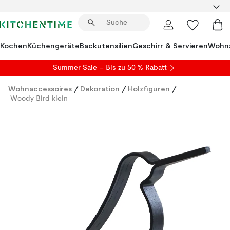
Kochen
Küchengeräte
Backutensilien
Geschirr & Servieren
Wohna
Summer Sale
– Bis zu 50 % Rabatt
Wohnaccessoires
/
Dekoration
/
Holzfiguren
/
Woody Bird klein