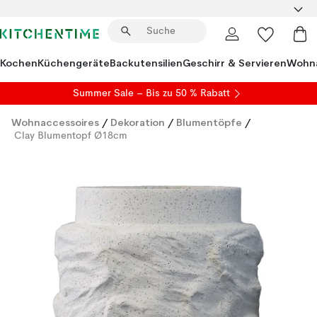
Kochen
Küchengeräte
Backutensilien
Geschirr & Servieren
Wohna
Summer Sale
– Bis zu 50 % Rabatt
Wohnaccessoires
/
Dekoration
/
Blumentöpfe
/
Clay Blumentopf Ø18cm