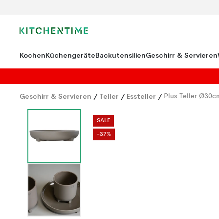
Kochen
Küchengeräte
Backutensilien
Geschirr & Servieren
Geschirr & Servieren
/
Teller
/
Essteller
/
Plus Teller Ø30c
SALE
-37%