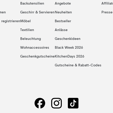
Backutensilien
Angebote
Affiliat
onen
Geschirr & Servieren
Neuheiten
Presse
registrieren
Möbel
Bestseller
Textilien
Anlässe
Beleuchtung
Geschenkideen
Wohnaccessoires
Black Week 2026
Geschenkgutscheine
KitchenDays 2026
Gutscheine & Rabatt-Codes