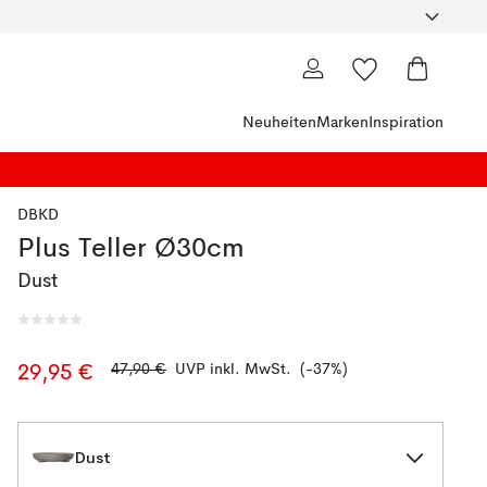
Neuheiten
Marken
Inspiration
DBKD
Plus Teller Ø30cm
Dust
47,90 €
UVP inkl. MwSt.
(-37%)
29,95 €
Dust