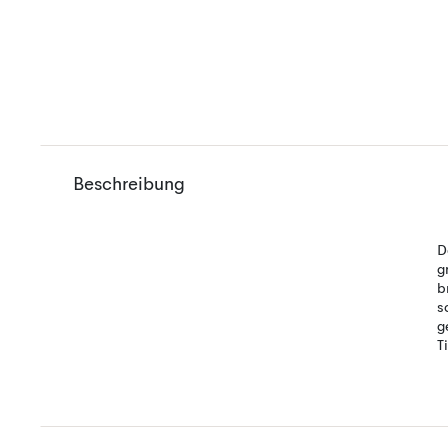
Beschreibung
D
g
b
s
g
T