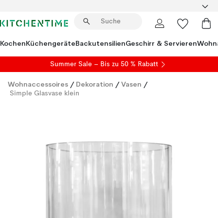
Kochen
Küchengeräte
Backutensilien
Geschirr & Servieren
Wohna
Summer Sale
– Bis zu 50 % Rabatt
Wohnaccessoires
/
Dekoration
/
Vasen
/
Simple Glasvase klein