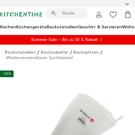
Kochen
Küchengeräte
Backutensilien
Geschirr & Servieren
Wohna
Summer Sale
– Bis zu 50 % Rabatt
Backutensilien
/
Backzubehör
/
Backspitzen
/
Wiederverwendbarer Spritzbeutel
-23%