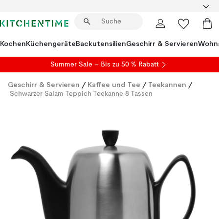
Kochen
Küchengeräte
Backutensilien
Geschirr & Servieren
Wohna
Summer Sale
– Bis zu 50 % Rabatt
Geschirr & Servieren
/
Kaffee und Tee
/
Teekannen
/
Schwarzer Salam Teppich Teekanne 8 Tassen