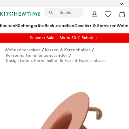
Kochen
Küchengeräte
Backutensilien
Geschirr & Servieren
Wohna
Summer Sale
– Bis zu 50 % Rabatt
Wohnaccessoires
/
Kerzen & Kerzenhalter
/
Kerzenhalter & Kerzenständer
/
Design Letters Kerzenhalter für Vase & Espressotasse