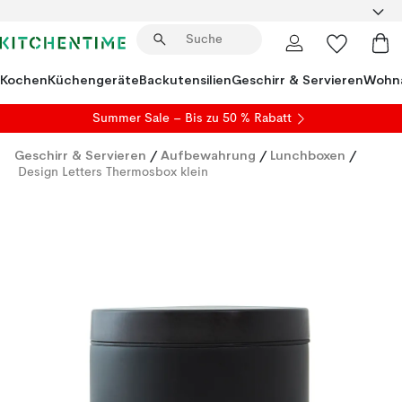
Kochen
Küchengeräte
Backutensilien
Geschirr & Servieren
Wohna
Summer Sale
– Bis zu 50 % Rabatt
Geschirr & Servieren
/
Aufbewahrung
/
Lunchboxen
/
Design Letters Thermosbox klein