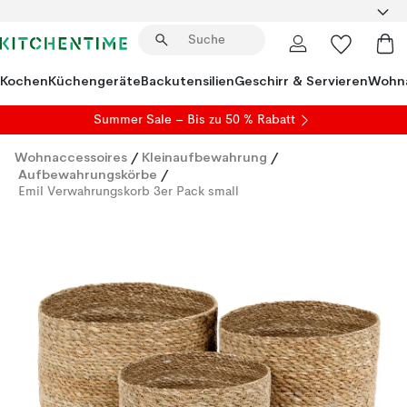
Kochen
Küchengeräte
Backutensilien
Geschirr & Servieren
Wohna
Summer Sale
– Bis zu 50 % Rabatt
Wohnaccessoires
/
Kleinaufbewahrung
/
Aufbewahrungskörbe
/
Emil Verwahrungskorb 3er Pack small