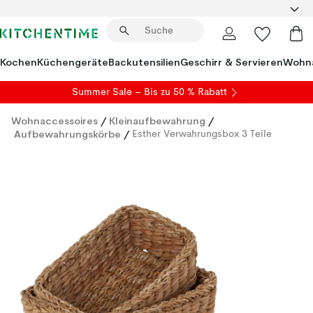
Kochen
Küchengeräte
Backutensilien
Geschirr & Servieren
Wohna
Summer Sale
– Bis zu 50 % Rabatt
Wohnaccessoires
/
Kleinaufbewahrung
/
Aufbewahrungskörbe
/
Esther Verwahrungsbox 3 Teile