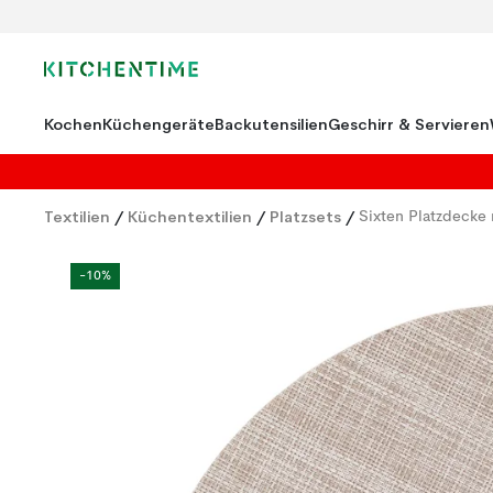
Kochen
Küchengeräte
Backutensilien
Geschirr & Servieren
Textilien
/
Küchentextilien
/
Platzsets
/
Sixten Platzdecke
-10%