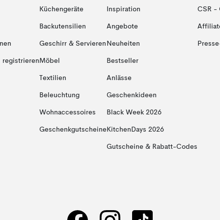
Küchengeräte
Inspiration
CSR - 
Backutensilien
Angebote
Affiliat
onen
Geschirr & Servieren
Neuheiten
Presse
registrieren
Möbel
Bestseller
Textilien
Anlässe
Beleuchtung
Geschenkideen
Wohnaccessoires
Black Week 2026
Geschenkgutscheine
KitchenDays 2026
Gutscheine & Rabatt-Codes