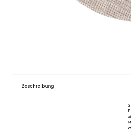
Beschreibung
S
P
e
r
w