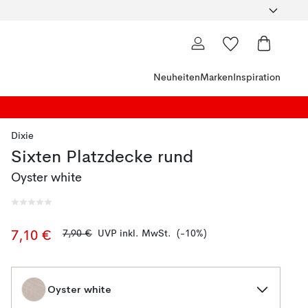
Neuheiten
Marken
Inspiration
Dixie
Sixten Platzdecke rund
Oyster white
7,90 €
UVP inkl. MwSt.
(-10%)
7,10 €
Oyster white