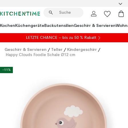
Kochen
Küchengeräte
Backutensilien
Geschirr & Servieren
Wohna
LETZTE CHANCE – bis zu 50 % Rabatt
Geschirr & Servieren
/
Teller
/
Kindergeschirr
/
Happy Clouds Foodie Schale Ø12 cm
-11%