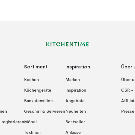
Sortiment
Inspiration
Über 
Kochen
Marken
Über u
Küchengeräte
Inspiration
CSR - 
Backutensilien
Angebote
Affiliat
onen
Geschirr & Servieren
Neuheiten
Presse
registrieren
Möbel
Bestseller
Textilien
Anlässe