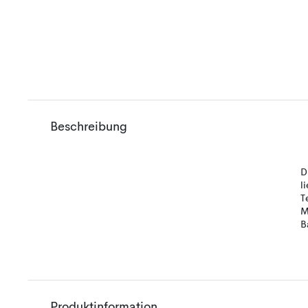
Beschreibung
D
l
T
M
B
Produktinformation