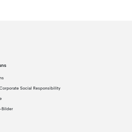
uns
ns
Corporate Social Responsibility
e
-Bilder