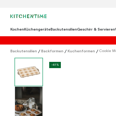
Kochen
Küchengeräte
Backutensilien
Geschirr & Servieren
Backutensilien
/
Backformen
/
Kuchenformen
/
Cookie Mu
-41%