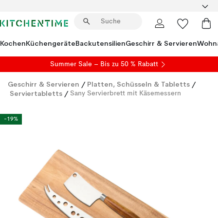
Kochen
Küchengeräte
Backutensilien
Geschirr & Servieren
Wohna
Summer Sale
– Bis zu 50 % Rabatt
Geschirr & Servieren
/
Platten, Schüsseln & Tabletts
/
Serviertabletts
/
Sany Servierbrett mit Käsemessern
-19%