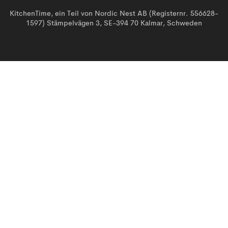
KitchenTime, ein Teil von Nordic Nest AB (Registernr. 556628-
1597) Stämpelvägen 3, SE-394 70 Kalmar, Schweden