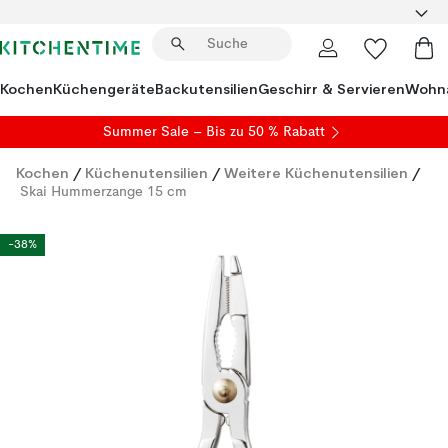
Kochen
Küchengeräte
Backutensilien
Geschirr & Servieren
Wohna
Summer Sale
– Bis zu 50 % Rabatt
Kochen
/
Küchenutensilien
/
Weitere Küchenutensilien
/
Skai Hummerzange 15 cm
-38%