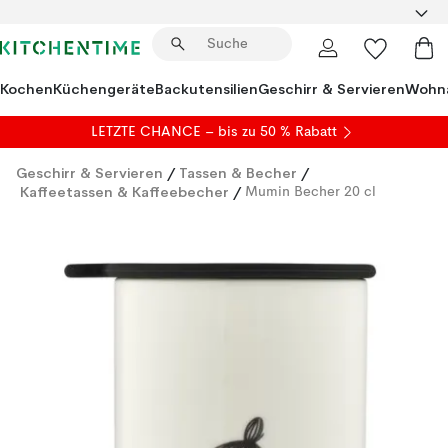
Kochen
Küchengeräte
Backutensilien
Geschirr & Servieren
Wohna
LETZTE CHANCE – bis zu 50 % Rabatt
Geschirr & Servieren
/
Tassen & Becher
/
Kaffeetassen & Kaffeebecher
/
Mumin Becher 20 cl