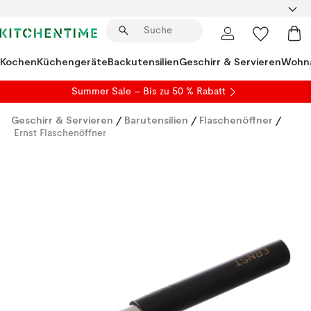
Kochen
Küchengeräte
Backutensilien
Geschirr & Servieren
Wohna
Summer Sale
– Bis zu 50 % Rabatt
Geschirr & Servieren
/
Barutensilien
/
Flaschenöffner
/
Ernst Flaschenöffner