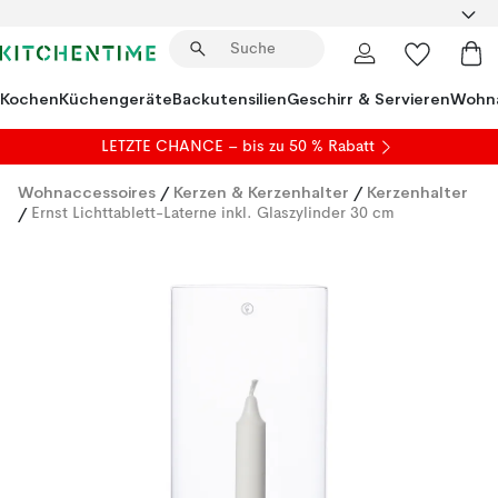
Kochen
Küchengeräte
Backutensilien
Geschirr & Servieren
Wohna
LETZTE CHANCE – bis zu 50 % Rabatt
Wohnaccessoires
/
Kerzen & Kerzenhalter
/
Kerzenhalter
/
Ernst Lichttablett-Laterne inkl. Glaszylinder 30 cm