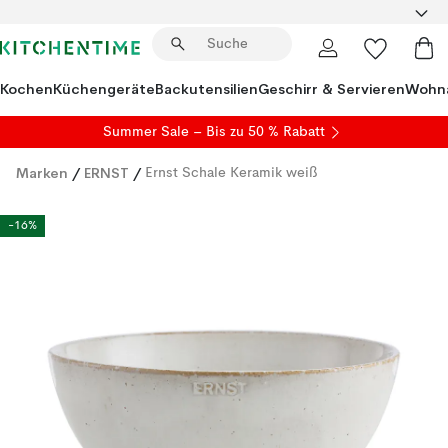
Kochen
Küchengeräte
Backutensilien
Geschirr & Servieren
Wohna
Summer Sale
– Bis zu 50 % Rabatt
Marken
/
ERNST
/
Ernst Schale Keramik weiß
-16%