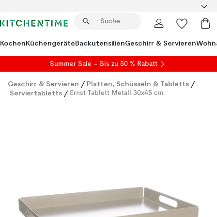
Kochen
Küchengeräte
Backutensilien
Geschirr & Servieren
Wohna
Summer Sale
– Bis zu 50 % Rabatt
Geschirr & Servieren
/
Platten, Schüsseln & Tabletts
/
Serviertabletts
/
Ernst Tablett Metall 30x45 cm