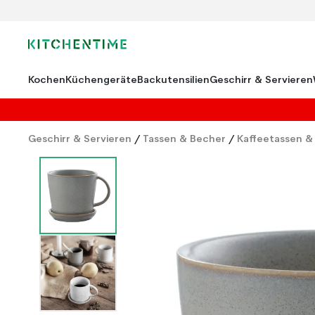
Kochen
Küchengeräte
Backutensilien
Geschirr & Servieren
Geschirr & Servieren
/
Tassen & Becher
/
Kaffeetassen &