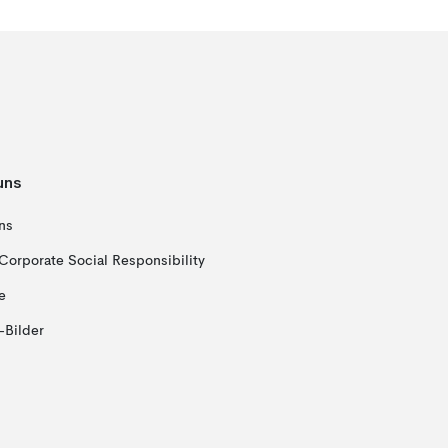
uns
ns
Corporate Social Responsibility
e
-Bilder