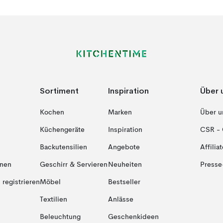
Sortiment
Inspiration
Über 
Kochen
Marken
Über u
Küchengeräte
Inspiration
CSR - 
Backutensilien
Angebote
Affiliat
onen
Geschirr & Servieren
Neuheiten
Presse
registrieren
Möbel
Bestseller
Textilien
Anlässe
Beleuchtung
Geschenkideen