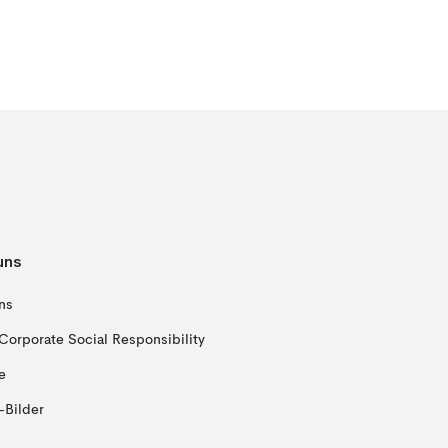
uns
ns
Corporate Social Responsibility
e
-Bilder