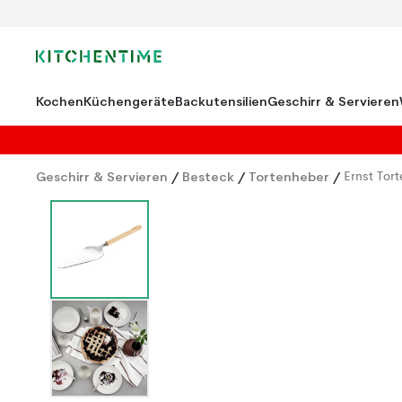
Kochen
Küchengeräte
Backutensilien
Geschirr & Servieren
Geschirr & Servieren
/
Besteck
/
Tortenheber
/
Ernst Tort