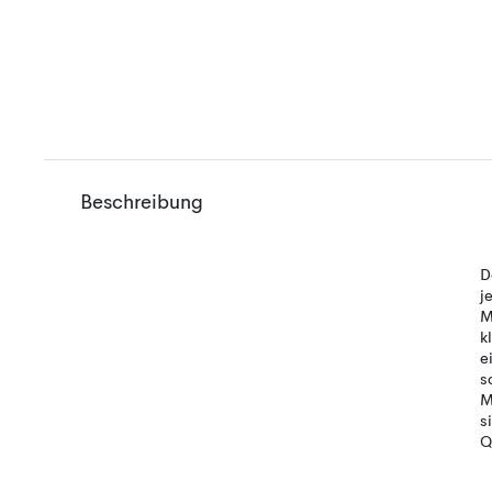
Beschreibung
D
j
M
k
e
s
M
s
Q