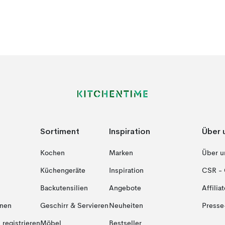
Sortiment
Inspiration
Über 
Kochen
Marken
Über u
Küchengeräte
Inspiration
CSR - 
Backutensilien
Angebote
Affiliat
onen
Geschirr & Servieren
Neuheiten
Presse
registrieren
Möbel
Bestseller