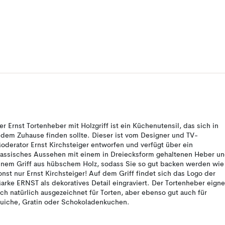
er Ernst Tortenheber mit Holzgriff ist ein Küchenutensil, das sich in
edem Zuhause finden sollte. Dieser ist vom Designer und TV-
oderator Ernst Kirchsteiger entworfen und verfügt über ein
lassisches Aussehen mit einem in Dreiecksform gehaltenen Heber u
inem Griff aus hübschem Holz, sodass Sie so gut backen werden wie
onst nur Ernst Kirchsteiger! Auf dem Griff findet sich das Logo der
arke ERNST als dekoratives Detail eingraviert. Der Tortenheber eigne
ich natürlich ausgezeichnet für Torten, aber ebenso gut auch für
uiche, Gratin oder Schokoladenkuchen.