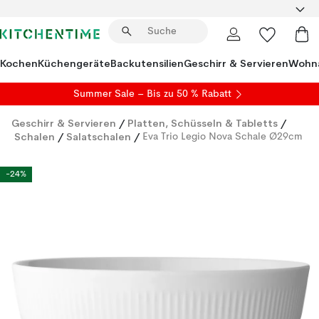
Kochen
Küchengeräte
Backutensilien
Geschirr & Servieren
Wohna
Summer Sale
– Bis zu 50 % Rabatt
Geschirr & Servieren
/
Platten, Schüsseln & Tabletts
/
Schalen
/
Salatschalen
/
Eva Trio Legio Nova Schale Ø29cm
-24%