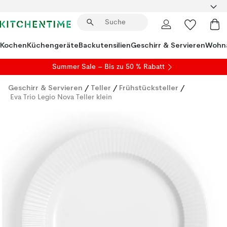
Kochen
Küchengeräte
Backutensilien
Geschirr & Servieren
Wohna
Summer Sale
– Bis zu 50 % Rabatt
Geschirr & Servieren
/
Teller
/
Frühstücksteller
/
Eva Trio Legio Nova Teller klein