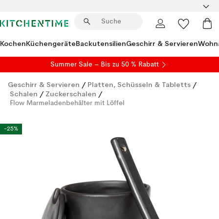
Kochen
Küchengeräte
Backutensilien
Geschirr & Servieren
Wohna
Summer Sale
– Bis zu 50 % Rabatt
Geschirr & Servieren
/
Platten, Schüsseln & Tabletts
/
Schalen
/
Zuckerschalen
/
Flow Marmeladenbehälter mit Löffel
-25%