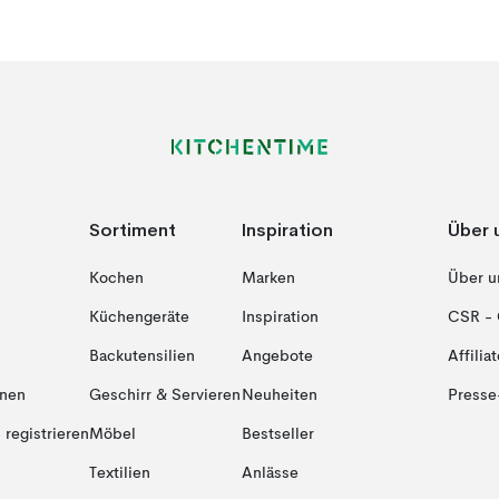
Sortiment
Inspiration
Über 
Kochen
Marken
Über u
Küchengeräte
Inspiration
CSR - 
Backutensilien
Angebote
Affiliat
onen
Geschirr & Servieren
Neuheiten
Presse
registrieren
Möbel
Bestseller
Textilien
Anlässe