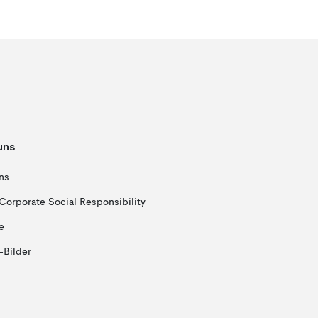
uns
ns
Corporate Social Responsibility
e
-Bilder