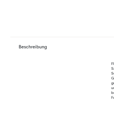
Beschreibung
F
S
S
G
g
u
b
F