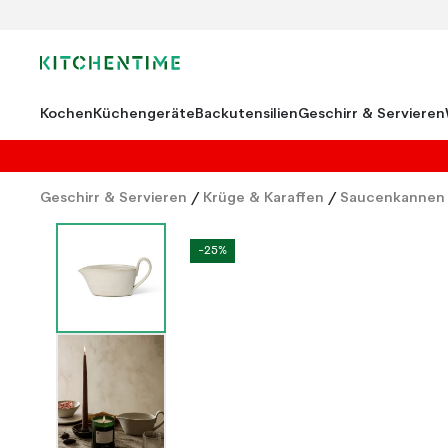
Kochen
Küchengeräte
Backutensilien
Geschirr & Servieren
Geschirr & Servieren
/
Krüge & Karaffen
/
Saucenkannen 
-25%