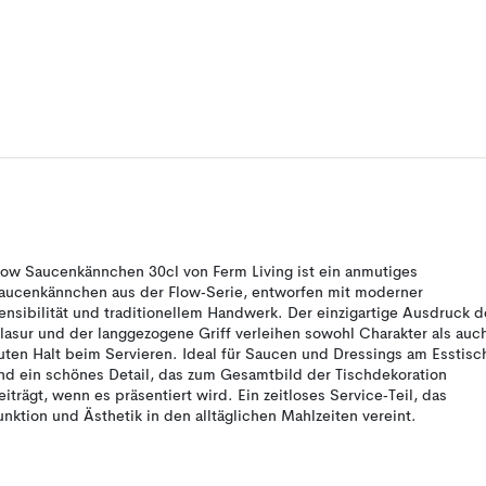
low Saucenkännchen 30cl von Ferm Living ist ein anmutiges
aucenkännchen aus der Flow‑Serie, entworfen mit moderner
ensibilität und traditionellem Handwerk. Der einzigartige Ausdruck d
lasur und der langgezogene Griff verleihen sowohl Charakter als auc
uten Halt beim Servieren. Ideal für Saucen und Dressings am Esstisc
nd ein schönes Detail, das zum Gesamtbild der Tischdekoration
eiträgt, wenn es präsentiert wird. Ein zeitloses Service‑Teil, das
unktion und Ästhetik in den alltäglichen Mahlzeiten vereint.