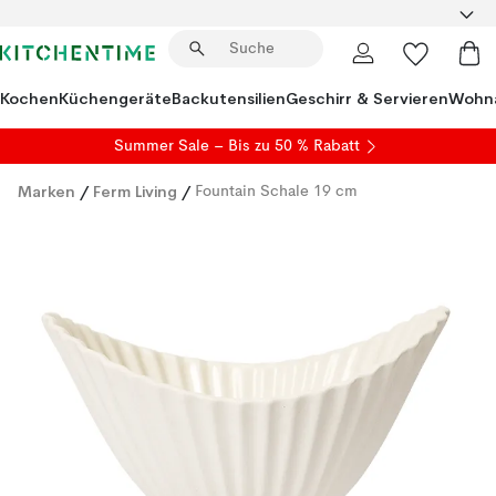
Kochen
Küchengeräte
Backutensilien
Geschirr & Servieren
Wohna
Summer Sale
– Bis zu 50 % Rabatt
Marken
/
Ferm Living
/
Fountain Schale 19 cm