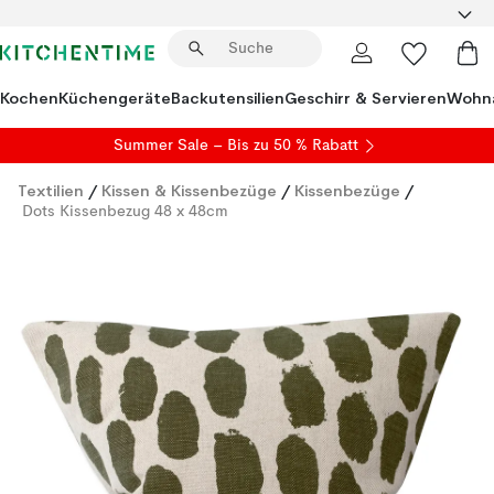
Kochen
Küchengeräte
Backutensilien
Geschirr & Servieren
Wohna
Summer Sale
– Bis zu 50 % Rabatt
Textilien
/
Kissen & Kissenbezüge
/
Kissenbezüge
/
Dots Kissenbezug 48 x 48cm