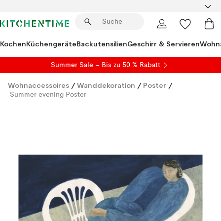
Kochen
Küchengeräte
Backutensilien
Geschirr & Servieren
Wohna
Summer Sale
– Bis zu 50 % Rabatt
Wohnaccessoires
/
Wanddekoration
/
Poster
/
Summer evening Poster