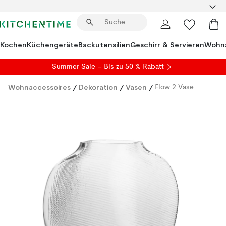
Kochen
Küchengeräte
Backutensilien
Geschirr & Servieren
Wohna
Summer Sale
– Bis zu 50 % Rabatt
Wohnaccessoires
/
Dekoration
/
Vasen
/
Flow 2 Vase