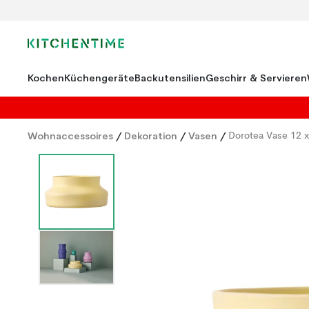
Kochen
Küchengeräte
Backutensilien
Geschirr & Servieren
Wohnaccessoires
/
Dekoration
/
Vasen
/
Dorotea Vase 12 