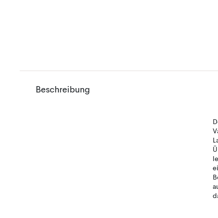
Beschreibung
D
V
L
Ü
l
e
B
a
d