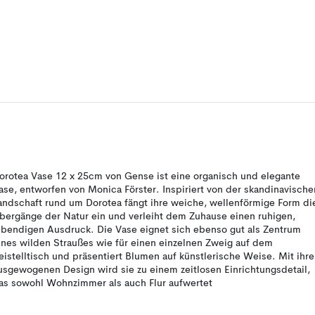
orotea Vase 12 x 25cm von Gense ist eine organisch und elegante
ase, entworfen von Monica Förster. Inspiriert von der skandinavische
andschaft rund um Dorotea fängt ihre weiche, wellenförmige Form di
bergänge der Natur ein und verleiht dem Zuhause einen ruhigen,
ebendigen Ausdruck. Die Vase eignet sich ebenso gut als Zentrum
ines wilden Straußes wie für einen einzelnen Zweig auf dem
eistelltisch und präsentiert Blumen auf künstlerische Weise. Mit ihr
usgewogenen Design wird sie zu einem zeitlosen Einrichtungsdetail,
as sowohl Wohnzimmer als auch Flur aufwertet