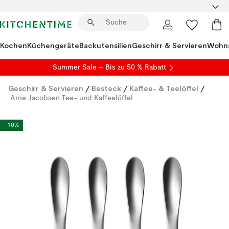
Kochen
Küchengeräte
Backutensilien
Geschirr & Servieren
Wohna
Summer Sale
– Bis zu 50 % Rabatt
Geschirr & Servieren
/
Besteck
/
Kaffee- & Teelöffel
/
Arne Jacobsen Tee- und Kaffeelöffel
-10%