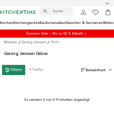
Kochen
Küchengeräte
Backutensilien
Geschirr & Servieren
Wohna
Summer Sale
– Bis zu 50 % Rabatt
Marken
/
Georg Jensen
/
Glow
Georg Jensen Glow
Beliebtheit
Filtern
0
Treffer
Es werden 0 von 0 Produkten angezeigt