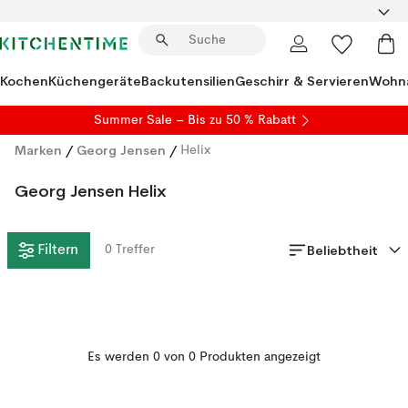
Kochen
Küchengeräte
Backutensilien
Geschirr & Servieren
Wohna
Summer Sale
– Bis zu 50 % Rabatt
Marken
/
Georg Jensen
/
Helix
Georg Jensen Helix
Beliebtheit
Filtern
0
Treffer
Es werden 0 von 0 Produkten angezeigt