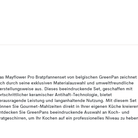
as Mayflower Pro Bratpfannenset von belgischen GreenPan zeichnet
ich durch seine exklusiven Materialauswahl und umweltfreundliche
erstellungsweise aus. Dieses beeindruckende Set, geschaffen mit
ortschrittlicher keramischer Antihaft-Technologie, bietet
erausragende Leistung und langanhaltende Nutzung. Mit diesem Set
önnen Sie Gourmet-Mahlzeiten direkt in Ihrer eigenen Küche kreiere
ntdecken Sie GreenPans beeindruckende Auswahl an Koch- und
ratgeschirren, um Ihr Kochen auf ein professionelles Niveau zu hebe