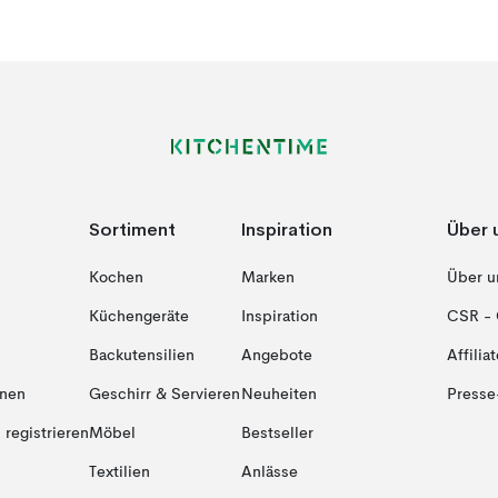
Sortiment
Inspiration
Über 
Kochen
Marken
Über u
Küchengeräte
Inspiration
CSR - 
Backutensilien
Angebote
Affiliat
onen
Geschirr & Servieren
Neuheiten
Presse
registrieren
Möbel
Bestseller
Textilien
Anlässe