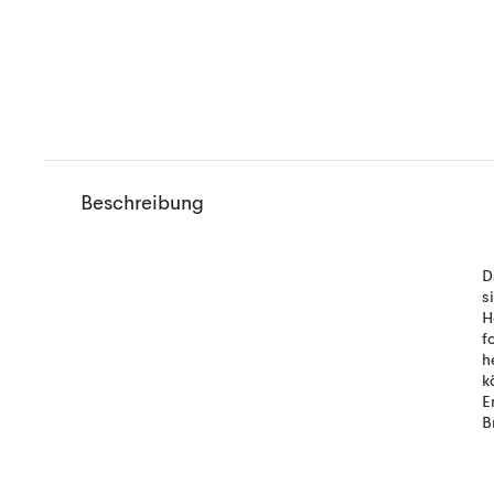
Beschreibung
D
s
H
f
h
k
E
B