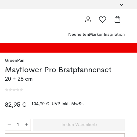
Neuheiten
Marken
Inspiration
GreenPan
Mayflower Pro Bratpfannenset
20 + 28 cm
104,90 €
UVP inkl. MwSt.
82,95 €
In den Warenkorb