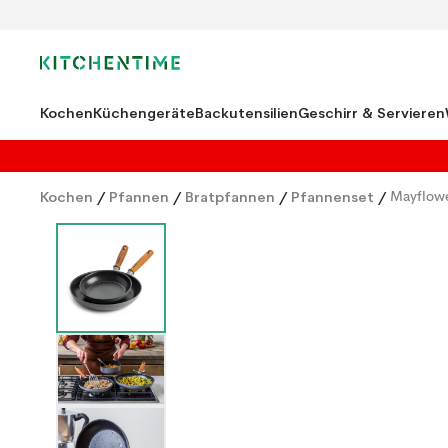
Kochen
Küchengeräte
Backutensilien
Geschirr & Servieren
Kochen
/
Pfannen
/
Bratpfannen
/
Pfannenset
/
Mayflowe