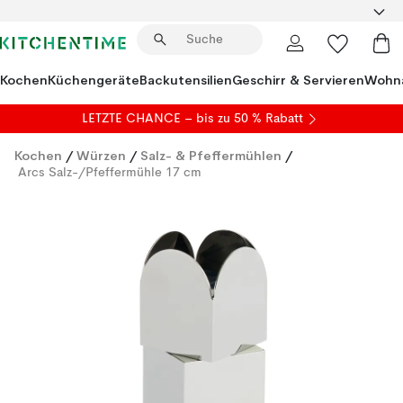
Kochen
Küchengeräte
Backutensilien
Geschirr & Servieren
Wohna
LETZTE CHANCE – bis zu 50 % Rabatt
Kochen
/
Würzen
/
Salz- & Pfeffermühlen
/
Arcs Salz-/Pfeffermühle 17 cm