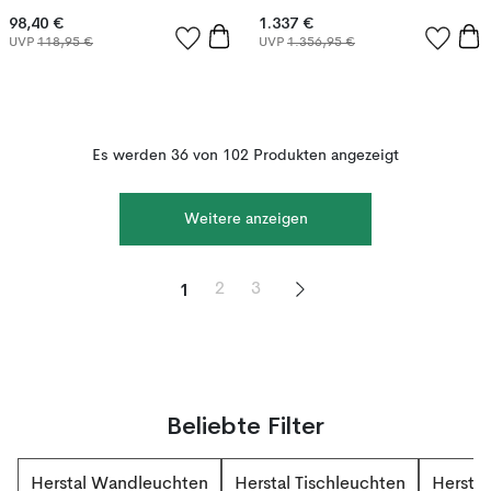
98,40 €
1.337 €
UVP
118,95 €
UVP
1.356,95 €
Es werden 36 von 102 Produkten angezeigt
Weitere anzeigen
1
2
3
Beliebte Filter
Herstal Wandleuchten
Herstal Tischleuchten
Hersta