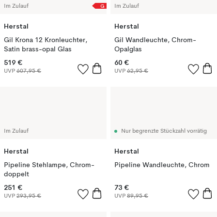
G
Im Zulauf
Im Zulauf
Herstal
Herstal
Gil Krona 12 Kronleuchter,
Gil Wandleuchte, Chrom-
Satin brass-opal Glas
Opalglas
519 €
60 €
UVP
607,95 €
UVP
62,95 €
Im Zulauf
Nur begrenzte Stückzahl vorrätig
Herstal
Herstal
Pipeline Stehlampe, Chrom-
Pipeline Wandleuchte, Chrom
doppelt
251 €
73 €
UVP
293,95 €
UVP
89,95 €