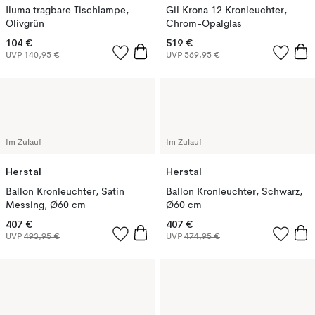
Iluma tragbare Tischlampe,
Gil Krona 12 Kronleuchter,
Olivgrün
Chrom-Opalglas
104 €
519 €
UVP
140,95 €
UVP
569,95 €
Im Zulauf
Im Zulauf
Herstal
Herstal
Ballon Kronleuchter, Satin
Ballon Kronleuchter, Schwarz,
Messing, Ø60 cm
Ø60 cm
407 €
407 €
UVP
493,95 €
UVP
474,95 €