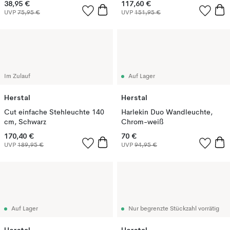
38,95 €
117,60 €
UVP
75,95 €
UVP
151,95 €
Im Zulauf
Auf Lager
Herstal
Herstal
Cut einfache Stehleuchte 140
Harlekin Duo Wandleuchte,
cm, Schwarz
Chrom-weiß
170,40 €
70 €
UVP
189,95 €
UVP
94,95 €
Auf Lager
Nur begrenzte Stückzahl vorrätig