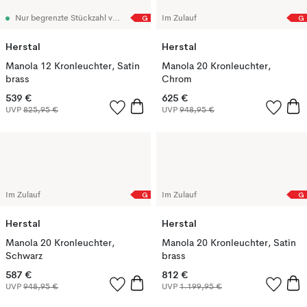
G
G
Nur begrenzte Stückzahl vorrätig
Im Zulauf
Herstal
Herstal
Manola 12 Kronleuchter, Satin
Manola 20 Kronleuchter,
brass
Chrom
539 €
625 €
UVP
825,95 €
UVP
948,95 €
G
G
Im Zulauf
Im Zulauf
Herstal
Herstal
Manola 20 Kronleuchter,
Manola 20 Kronleuchter, Satin
Schwarz
brass
587 €
812 €
UVP
948,95 €
UVP
1.199,95 €