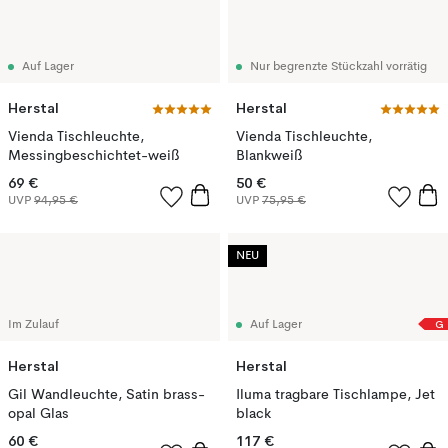
Auf Lager
Nur begrenzte Stückzahl vorrätig
Herstal
Herstal
Vienda Tischleuchte,
Vienda Tischleuchte,
Messingbeschichtet-weiß
Blankweiß
69 €
50 €
UVP
94,95 €
UVP
75,95 €
NEU
G
Im Zulauf
Auf Lager
Herstal
Herstal
Gil Wandleuchte, Satin brass-
Iluma tragbare Tischlampe, Jet
opal Glas
black
60 €
117 €