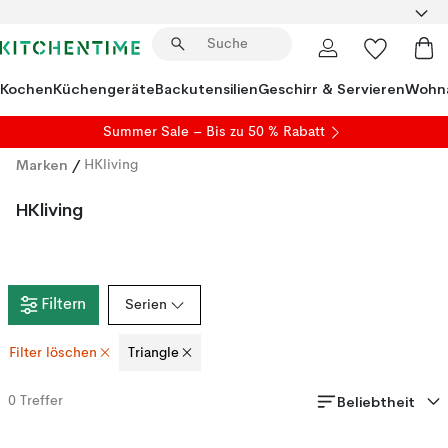
Kochen
Küchengeräte
Backutensilien
Geschirr & Servieren
Wohna
Summer Sale
– Bis zu 50 % Rabatt
Marken
/
HKliving
HKliving
Filtern
Serien
Filter löschen
Triangle
Beliebtheit
0
Treffer