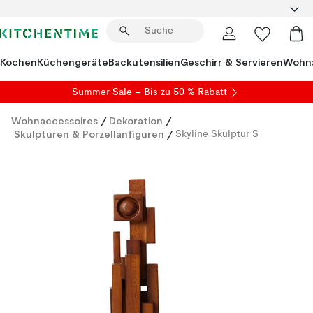
Kochen
Küchengeräte
Backutensilien
Geschirr & Servieren
Wohna
Summer Sale
– Bis zu 50 % Rabatt
Wohnaccessoires
/
Dekoration
/
Skulpturen & Porzellanfiguren
/
Skyline Skulptur S