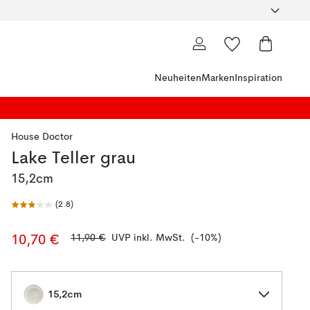
Neuheiten
Marken
Inspiration
House Doctor
Lake Teller grau
15,2cm
(
2.8
)
11,90 €
UVP inkl. MwSt.
(-10%)
10,70 €
15,2cm