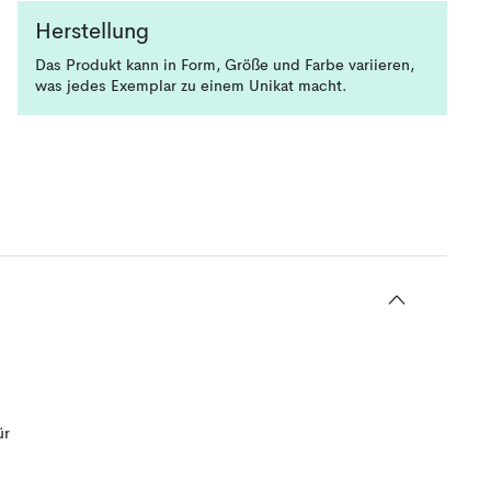
Herstellung
Das Produkt kann in Form, Größe und Farbe variieren,
was jedes Exemplar zu einem Unikat macht.
ür