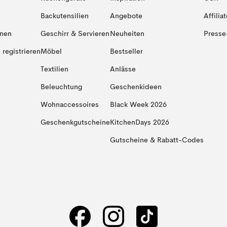
Backutensilien
Angebote
Affiliat
onen
Geschirr & Servieren
Neuheiten
Presse
registrieren
Möbel
Bestseller
Textilien
Anlässe
Beleuchtung
Geschenkideen
Wohnaccessoires
Black Week 2026
Geschenkgutscheine
KitchenDays 2026
Gutscheine & Rabatt-Codes