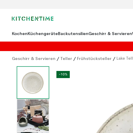
Kochen
Küchengeräte
Backutensilien
Geschirr & Servieren
Geschirr & Servieren
/
Teller
/
Frühstücksteller
/
Lake Tel
-10%