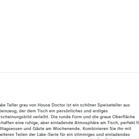
ake Teller grau von House Doctor ist ein schöner Speiseteller aus
teinzeug, der dem Tisch ein persönliches und erdiges
rscheinungsbild verleiht. Die runde Form und die graue Oberfläche
chaffen eine ruhige, aber einladende Atmosphäre am Tisch, perfekt f
lltagsessen und Gäste am Wochenende. Kombinieren Sie ihn mit
eiteren Teilen der Lake-Serie für ein stimmiges und einladendes