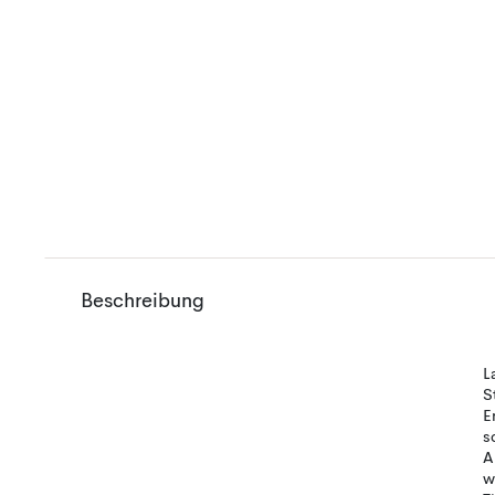
Beschreibung
L
S
E
s
A
w