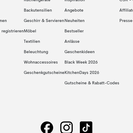
Küchengeräte
Inspiration
CSR - 
Backutensilien
Angebote
Affiliat
onen
Geschirr & Servieren
Neuheiten
Presse
registrieren
Möbel
Bestseller
Textilien
Anlässe
Beleuchtung
Geschenkideen
Wohnaccessoires
Black Week 2026
Geschenkgutscheine
KitchenDays 2026
Gutscheine & Rabatt-Codes