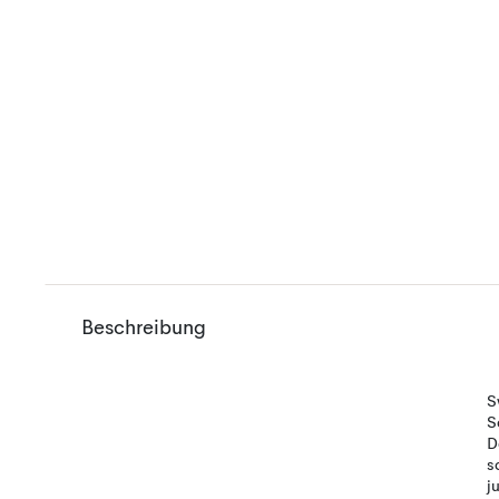
Beschreibung
S
S
D
s
j