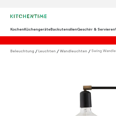
Kochen
Küchengeräte
Backutensilien
Geschirr & Servieren
Beleuchtung
/
Leuchten
/
Wandleuchten
/
Swing Wandle