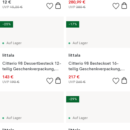
12 €
280,99 €
UVP
15,20 €
UVP
380 €
-25%
-17%
Auf Lager
Auf Lager
Iittala
Iittala
Citterio 98 Dessertbesteck 12-
Citterio 98 Besteckset 16-
teilig Geschenkverpackung,
teilig Geschenkverpackung,
Blank rostfrei Stahl
Blank rostfreier Stahl
143 €
217 €
UVP
190 €
UVP
260 €
-29%
Auf Lager
Auf Lager