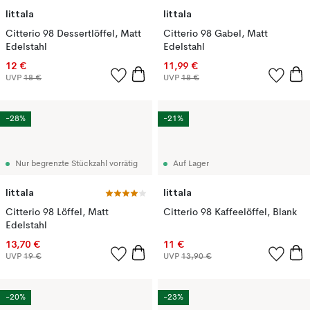
Iittala
Iittala
Citterio 98 Dessertlöffel, Matt
Citterio 98 Gabel, Matt
Edelstahl
Edelstahl
12 €
11,99 €
UVP
18 €
UVP
18 €
-28%
-21%
Nur begrenzte Stückzahl vorrätig
Auf Lager
Iittala
Iittala
Citterio 98 Löffel, Matt
Citterio 98 Kaffeelöffel, Blank
Edelstahl
13,70 €
11 €
UVP
19 €
UVP
13,90 €
-20%
-23%