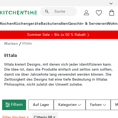
Kochen
Küchengeräte
Backutensilien
Geschirr & Servieren
Wohna
Summer Sale
– Bis zu 50 % Rabatt
Marken
/
Iittala
Iittala
Iittala kreiert Designs, mit denen sich jeder identifizieren kann.
Die Idee ist, dass die Produkte einfach und zeitlos sein sollten,
damit sie über Jahrzehnte lang verwendet werden können. Die
Zeitlosigkeit des Designs hat eine tiefe Bedeutung in Iittalas
Philosophie, nicht zuletzt der Umwelt zuliebe.
Filtern
Auf Lager
Kategorien
Farben
M
Filter löschen
Citterio 98