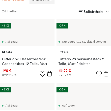
Beliebtheit
24
Treffer
-11%
-37%
Auf Lager
Nur begrenzte Stückzahl vorrätig
Iittala
Iittala
Citterio 98 Dessertbesteck
Citterio 98 Servierbesteck 2
Geschenkbox 12 Teile, Matt
Teile, Matt Edelstahl
190 €
46,99 €
UVP
213 €
UVP
75 €
-33%
-33%
Auf Lager
Auf Lager