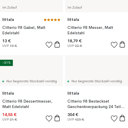
Im Zulauf
Im Zulauf
Iittala
Iittala
Citterio 98 Gabel, Matt
Citterio 98 Messer, Matt
Edelstahl
Edelstahl
13 €
18,79 €
UVP
19 €
UVP
22 €
-31%
Nur begrenzte Stückzahl vorrätig
Nur begrenzte Stückzahl vorrätig
Iittala
Iittala
Citterio 98 Dessertmesser,
Citterio 98 Besteckset
Matt Edelstahl
Geschenkverpackung 24 Teile,
Matt
14,55 €
304 €
UVP
21 €
UVP
425 €