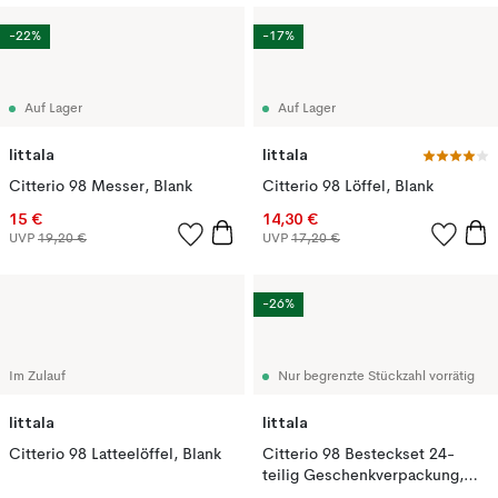
-22%
-17%
Auf Lager
Auf Lager
Iittala
Iittala
Citterio 98 Messer, Blank
Citterio 98 Löffel, Blank
15 €
14,30 €
UVP
19,20 €
UVP
17,20 €
-26%
Im Zulauf
Nur begrenzte Stückzahl vorrätig
Iittala
Iittala
Citterio 98 Latteelöffel, Blank
Citterio 98 Besteckset 24-
teilig Geschenkverpackung,
Blank rostfrei Stahl