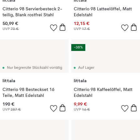
Iittala
Iittala
Citterio 98 Servierbesteck 2-
Citterio 98 Latteelöffel, Matt
teilig, Blank rostfrei Stahl
Edelstahl
50,99 €
12,15 €
UVP
70 €
UVP
17 €
-38%
Nur begrenzte Stückzahl vorrätig
Auf Lager
Iittala
Iittala
Citterio 98 Besteckset 16
Citterio 98 Kaffeelöffel, Matt
Teile, Matt Edelstahl
Edelstahl
190 €
9,99 €
UVP
287 €
UVP
16 €