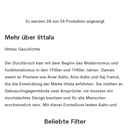
Es werden 24 von 24 Produkten angezeigt
Mehr über Iittala
Iittalas Geschichte
Der Durchbruch kam mit dem Beginn des Modernismus und
Funktionalismus in den 1930er und 1940er Jahren. Damals
waren es Pioniere wie Alvar Aalto, Aino Aalto und Kaj Franck,
die die Entwicklung der Marke Iittala anführten. Sie stellten an
Gebrauchsgegenstände zwei Ansprüche: sie mussten ein
durchdachtes Design besitzen und für alle Menschen
erschwinglich sein. Mit dieser Einstellung legten Aalto und
Franck das Fundament für die Designphilosophie von Iittala:
Grenzen aufzubrechen und den Menschen sowohl Schönheit
Beliebte Filter
als auch Funktion zu geben.