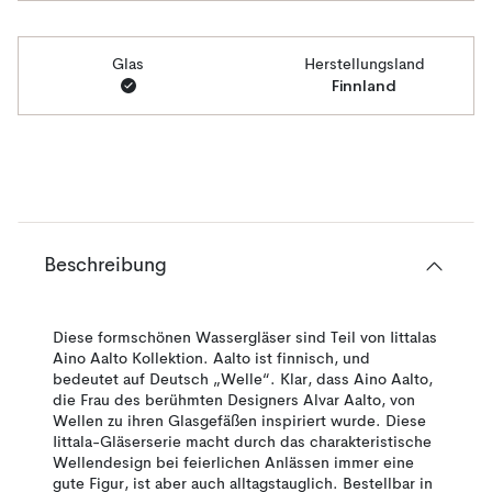
Glas
Herstellungsland
Finnland
Beschreibung
Diese formschönen Wassergläser sind Teil von Iittalas
Aino Aalto Kollektion. Aalto ist finnisch, und
bedeutet auf Deutsch „Welle“. Klar, dass Aino Aalto,
die Frau des berühmten Designers Alvar Aalto, von
Wellen zu ihren Glasgefäßen inspiriert wurde. Diese
Iittala-Gläserserie macht durch das charakteristische
Wellendesign bei feierlichen Anlässen immer eine
gute Figur, ist aber auch alltagstauglich. Bestellbar in