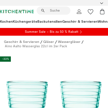
Kochen
Küchengeräte
Backutensilien
Geschirr & Servieren
Wohna
Summer Sale
– Bis zu 50 % Rabatt
Geschirr & Servieren
/
Gläser
/
Wassergläser
/
Aino Aalto Wasserglas 22cl im 2er Pack
-33%