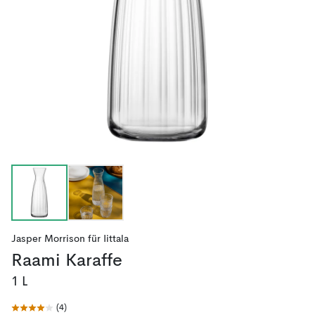
Jasper Morrison
für
Iittala
Raami Karaffe
1 L
(
4
)