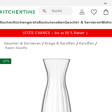
Kochen
Küchengeräte
Backutensilien
Geschirr & Servieren
Wohna
LETZTE CHANCE – bis zu 50 % Rabatt
Geschirr & Servieren
/
Krüge & Karaffen
/
Karaffen
/
Raami Karaffe
-27%