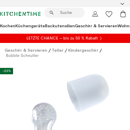
Kochen
Küchengeräte
Backutensilien
Geschirr & Servieren
Wohna
LETZTE CHANCE – bis zu 50 % Rabatt
Geschirr & Servieren
/
Teller
/
Kindergeschirr
/
Bubble Schnuller
-23%