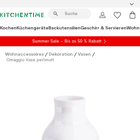
Kochen
Küchengeräte
Backutensilien
Geschirr & Servieren
Wohna
Summer Sale
– Bis zu 50 % Rabatt
Wohnaccessoires
/
Dekoration
/
Vasen
/
Omaggio Vase perlmutt