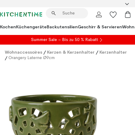
Kochen
Küchengeräte
Backutensilien
Geschirr & Servieren
Wohna
Summer Sale
– Bis zu 50 % Rabatt
Wohnaccessoires
/
Kerzen & Kerzenhalter
/
Kerzenhalter
/
Orangery Laterne Ø9cm