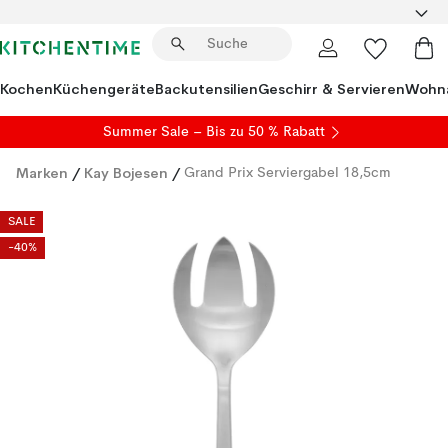
Kochen
Küchengeräte
Backutensilien
Geschirr & Servieren
Wohna
Summer Sale
– Bis zu 50 % Rabatt
Marken
/
Kay Bojesen
/
Grand Prix Serviergabel 18,5cm
SALE
-40%