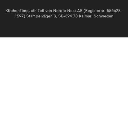
KitchenTime, ein Teil von Nordic Nest AB (Registernr. 556628-
1597) Stämpelvägen 3, SE-394 70 Kalmar, Schweden