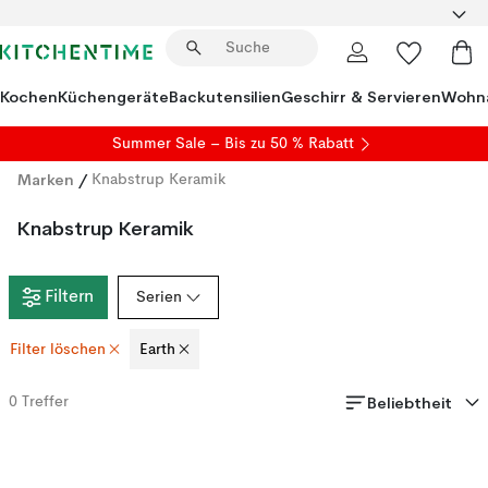
Kochen
Küchengeräte
Backutensilien
Geschirr & Servieren
Wohna
Summer Sale
– Bis zu 50 % Rabatt
Marken
/
Knabstrup Keramik
Knabstrup Keramik
Filtern
Serien
Filter löschen
Earth
Beliebtheit
0
Treffer