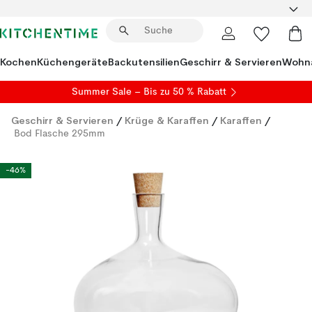
Kochen
Küchengeräte
Backutensilien
Geschirr & Servieren
Wohna
Summer Sale
– Bis zu 50 % Rabatt
Geschirr & Servieren
/
Krüge & Karaffen
/
Karaffen
/
Bod Flasche 295mm
-46%